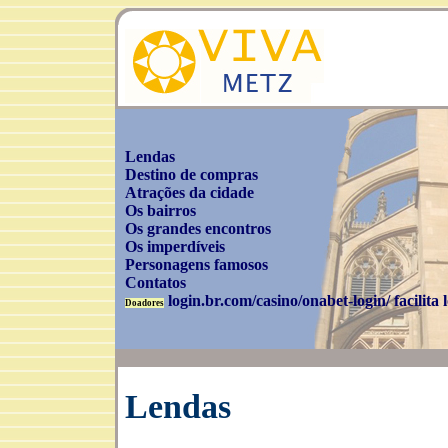
Lendas
Destino de compras
Atrações da cidade
Os bairros
Os grandes encontros
Os imperdíveis
Personagens famosos
Contatos
login.br.com/casino/onabet-login/ facilita
Doadores
Lendas